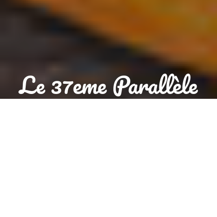
Le 37eme Parallèle
Aujourd'hui, nous sommes ouverts jusqu'à 14:00 et de 19:00 à
22:00